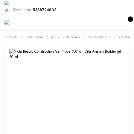
Bize Ulaşın
5388724803
Anasayfa
Protez Tırnak
Jel
Viola Beauty
Construction Gel
Construct