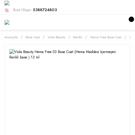
Bize Ulaşın
5388724803
Anasayfa
Base Coat
Viola Beauty
Renkli
Hema Free Base Coat
Vio