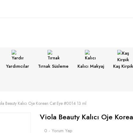
Yardımcılar
Tırnak Süsleme
Kalıcı Makyaj
Kaş Kirpi
ola Beauty Kalıcı Oje Korean Cat Eye #0014 13 ml
Viola Beauty Kalıcı Oje Kore
0 - Yorum Yap