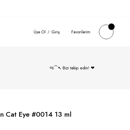
Üye Ol
Giriş
Favorilerim
k
જ⁀➴ Bizi takip edin! ❤︎
an Cat Eye #0014 13 ml