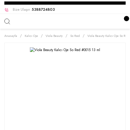
Bize Ulaşın
5388724803
Anasayfa
Kalıcı Oje
Viola Beauty
So Red
Viola Beauty Kalıcı Oje So Red