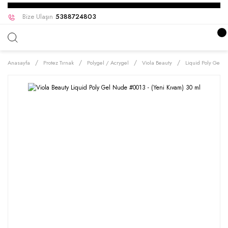
Bize Ulaşın
5388724803
Anasayfa
Protez Tırnak
Polygel / Acrygel
Viola Beauty
Liquid Poly Gel 