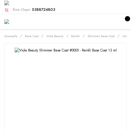
Bize Ulaşın
5388724803
Anasayfa
Base Coat
Viola Beauty
Renkli
Shimmer Base Coat
Viola 