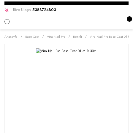
Bize Ulaşın
5388724803
Anasayfa
Base Coat
Vira Nail Pro
Renkli
Vira Nail Pro Base Coat 01 Mil