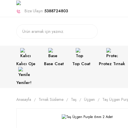
Bize Ulaşın
5388724803
Kalıcı Oje
Base Coat
Top Coat
Protez Tırnak
Yeniler!
Anasayfa
Tırnak Süsleme
Taş
Üçgen
Taş Üçgen Pur