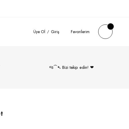
Üye Ol
Giriş
Favorilerim
k
જ⁀➴ Bizi takip edin! ❤︎
t