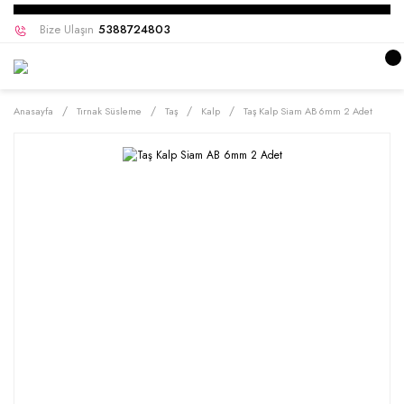
Bize Ulaşın
5388724803
Anasayfa
Tırnak Süsleme
Taş
Kalp
Taş Kalp Siam AB 6mm 2 Adet