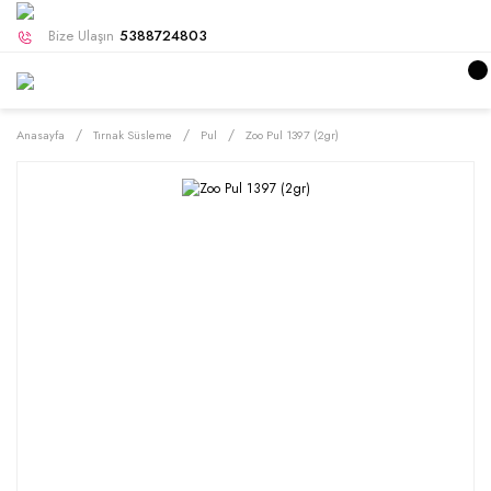
Bize Ulaşın
5388724803
Anasayfa
Tırnak Süsleme
Pul
Zoo Pul 1397 (2gr)