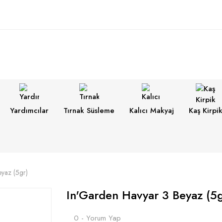
Yardımcılar
Tırnak Süsleme
Kalıcı Makyaj
Kaş Kirpi
yaz (5gr)
In'Garden Havyar 3 Beyaz (5g
0 - Yorum Yap