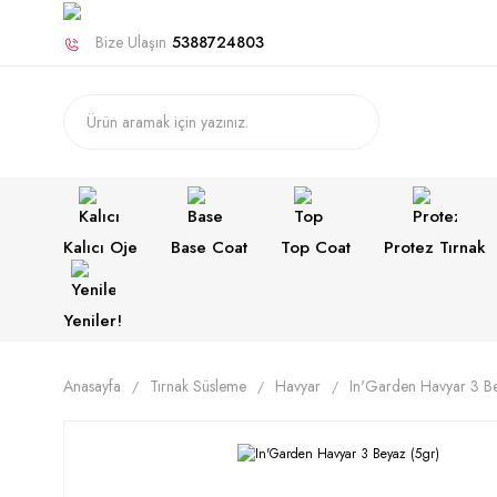
Bize Ulaşın
5388724803
Kalıcı Oje
Base Coat
Top Coat
Protez Tırnak
Yeniler!
Anasayfa
Tırnak Süsleme
Havyar
In'Garden Havyar 3 Be