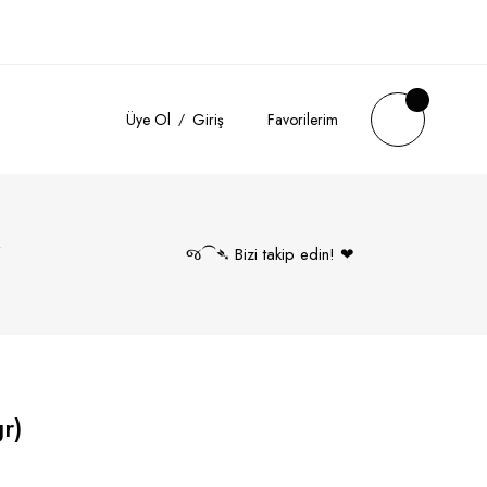
Üye Ol
Giriş
Favorilerim
k
જ⁀➴ Bizi takip edin! ❤︎
r)