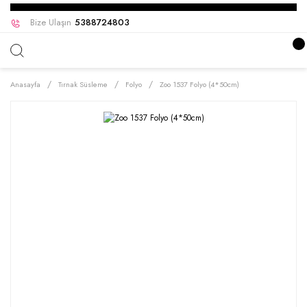
Bize Ulaşın
5388724803
Anasayfa
Tırnak Süsleme
Folyo
Zoo 1537 Folyo (4*50cm)