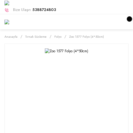
Bize Ulaşın
5388724803
Anasayfa
Tırnak Süsleme
Folyo
Zoo 1577 Folyo (4*50cm)