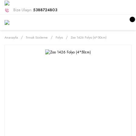
Bize Ulaşın
5388724803
Anasayfa
Tırnak Süsleme
Folyo
Zoo 1426 Folyo (4*50cm)