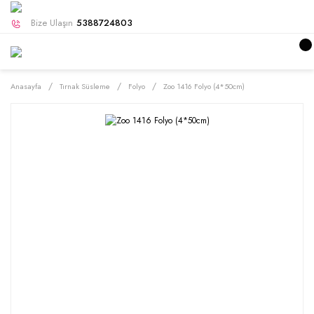
Bize Ulaşın
5388724803
Anasayfa
Tırnak Süsleme
Folyo
Zoo 1416 Folyo (4*50cm)