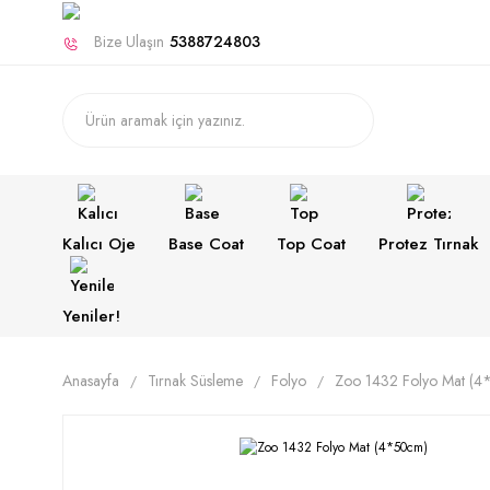
Bize Ulaşın
5388724803
Kalıcı Oje
Base Coat
Top Coat
Protez Tırnak
Yeniler!
Anasayfa
Tırnak Süsleme
Folyo
Zoo 1432 Folyo Mat (