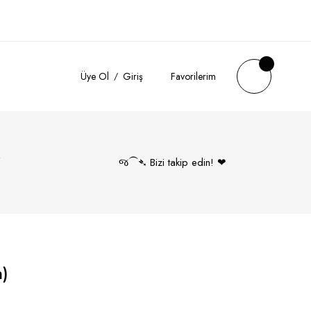
Üye Ol
Giriş
Favorilerim
k
જ⁀➴ Bizi takip edin! ❤︎
)