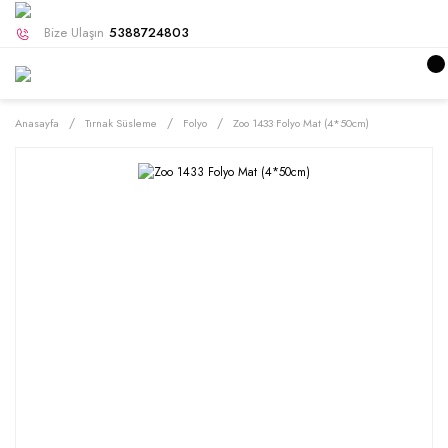
Bize Ulaşın
5388724803
Anasayfa
Tırnak Süsleme
Folyo
Zoo 1433 Folyo Mat (4*50cm)