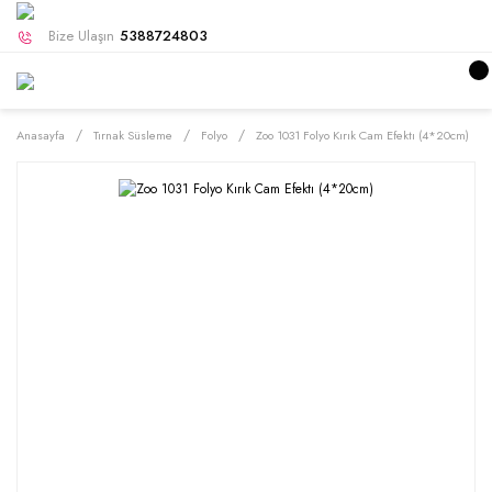
Bize Ulaşın
5388724803
Anasayfa
Tırnak Süsleme
Folyo
Zoo 1031 Folyo Kırık Cam Efektı (4*20cm)