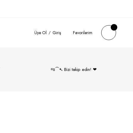
Üye Ol
Giriş
Favorilerim
k
જ⁀➴ Bizi takip edin! ❤︎