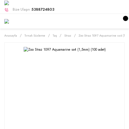
Bize Ulaşın
5388724803
Anasayfa
Tırnak Süsleme
Taş
Straz
Zoo Straz 1097 Aquamarine ss4 (1,5