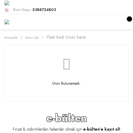
Bize Ulaşın
5388724803
Flash Kedi Gözü Serisi
Anasayfa
Kalıcı Oje
Ürün Bulunamadı.
e-bülten
Fırsat & indirimlerden haberdar olmak için
e-bülten’e kayıt ol!