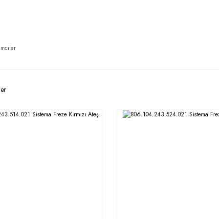
ımcılar
ler