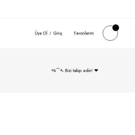
Üye Ol
Giriş
Favorilerim
k
જ⁀➴ Bizi takip edin! ❤︎