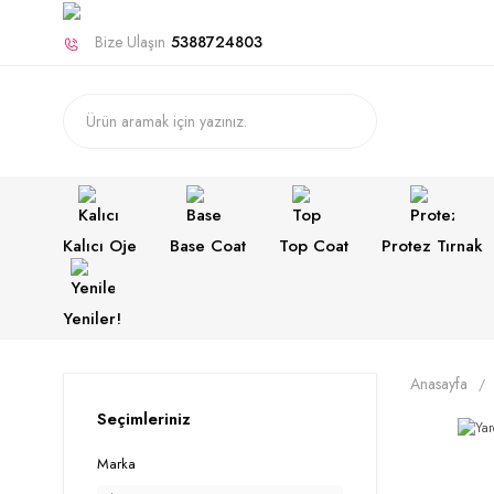
Bize Ulaşın
5388724803
Kalıcı Oje
Base Coat
Top Coat
Protez Tırnak
Yeniler!
Anasayfa
Seçimleriniz
Marka